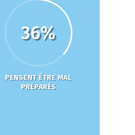
36
%
PENSENT ÊTRE MAL
PRÉPARÉS