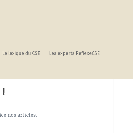
Le lexique du CSE
Les experts ReflexeCSE
!
ce nos articles.