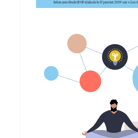
Selon une étude IFOP réalisée le 17 janvier 2019 sur « Les