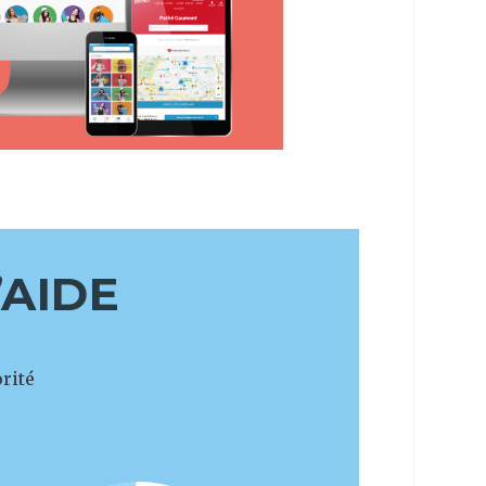
’AIDE
rité