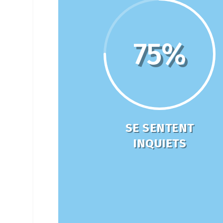
75
%
SE SENTENT
INQUIETS