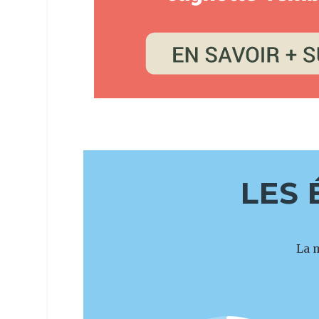
LES 
La m